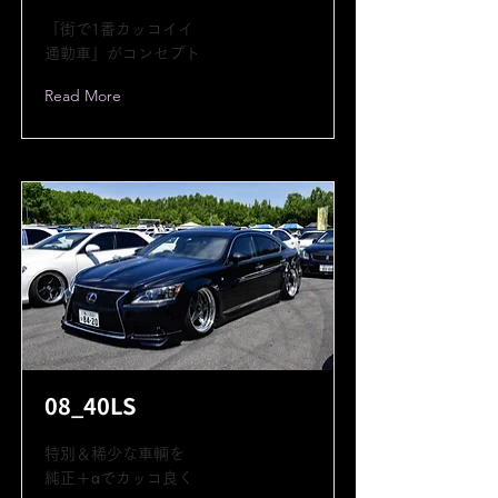
「街で1番カッコイイ
通勤車」がコンセプト
Read More
08_40LS
特別＆稀少な車輌を
純正＋αでカッコ良く