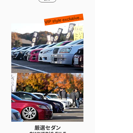
VIP style exclusive release
厳選セダン