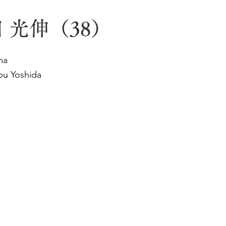
 光伸（38）
ma
bu Yoshida