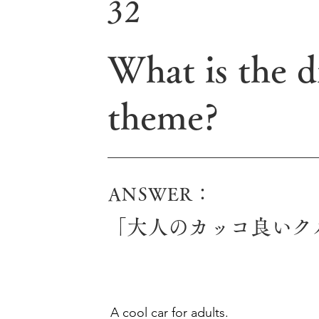
32
What is the d
theme?
ANSWER：
「大人のカッコ良いク
A cool car for adults.