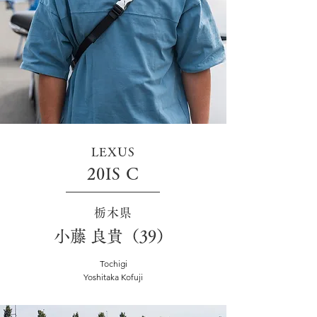
LEXUS
20IS C
栃木県
小藤 良貴（39）
Tochigi
Yoshitaka Kofuji