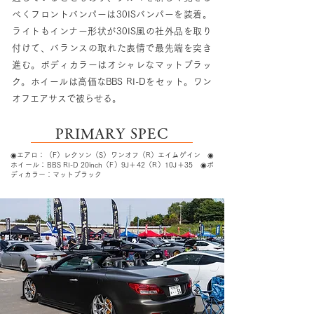
べくフロントバンパーは30ISバンパーを装着。
ライトもインナー形状が30IS風の社外品を取り
付けて、バランスの取れた表情で最先端を突き
進む。ボディカラーはオシャレなマットブラッ
ク。ホイールは高価なBBS RI-Dをセット。ワン
オフエアサスで被らせる。
PRIMARY SPEC
◉エアロ：（F）レクソン（S）ワンオフ（R）エイムゲイン ◉
ホイール：BBS RI-D 20inch（F）9J＋42（R）10J＋35 ◉ボ
ディカラー：マットブラック