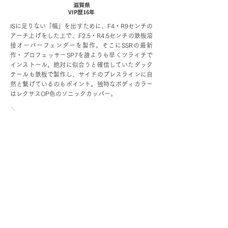
滋賀県
VIP歴16年
ISに足りない「幅」を出すために、F4・R9センチの
アーチ上げをした上で、F2.5・R4.5センチの鉄板溶
接オーバーフェンダーを製作。そこにSSRの最新
作・プロフェッサーSP7を誰よりも早くツライチで
インストール。絶対に似合うと確信していたダック
テールも鉄板で製作し、サイドのプレスラインに自
然と繋げているのもポイント。独特なボディカラー
はレクサスOP色のソニックカッパー。