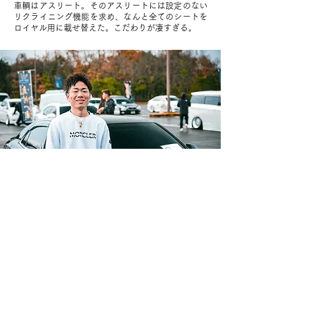
車輌はアスリート。そのアスリートには設定のない
リクライニング機能を求め、なんと全てのシートを
ロイヤル用に載せ替えた。こだわりが凄すぎる。
OWNER
02
TOYOTA 210CROWN
長崎県
笹田 泰平
年齢｜24歳