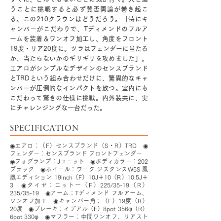
うことに挑戦すると必ず賛否両論が巻き起こ
る。この210クラウンはどうだろう。「特にキ
ャンバーがこだわりで、Tディメンドのフルア
ームを装着＆ワンオフ加工し、角度をフロント
19度・リア20度に。ツラはフェンダーに当たる
か、当たらないかのギリギリを攻めました」。
エアロがシンプルなデザインのセンスブランド
とTRDという組み合わせだけに、驚異的なキャ
ンバーが圧倒的なインパクトを放つ。室内にも
こだわって驚きの仕様に挑戦。内外装共に、実
にチャレンジングな一台だった。
SPECIFICATION
◉エアロ：（F）センスブランド（S・R）TRD ◉
フェンダー：センスブランド フロントフェンダー
◉フォグランプ：Jユニット ◉ボディカラー：202
ブラック ◉ホイール：ワーク ジスタンスW5S 鳳
凰エディション 19inch（F）10J＋10（R）10.5J＋
3 ◉タイヤ：ニットー（F）225/35-19（R）
235/35-19 ◉アーム：Tディメンド フルアーム、
ワンオフ加工 ◉キャンバー角：（F）19度（R）
20度 ◉ブレーキ：イデアル（F）8pot 356φ（R）
6pot 330φ ◉マフラー：中間ワンオフ、リアスト