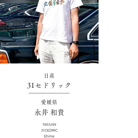
日産
31セドリック
愛媛県
永井 和貴
NISSAN
31CEDRIC
Ehime