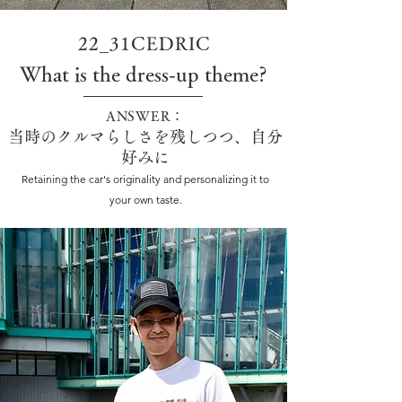
22_31CEDRIC
What is the dress-up theme?
ANSWER：
当時のクルマらしさを残しつつ、自分
好みに
Retaining the car's originality and personalizing it to
your own taste.