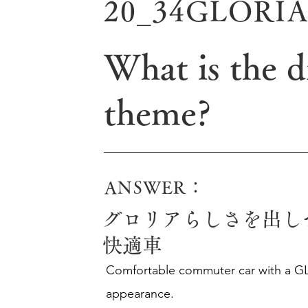
20_34GLORI
What is the d
theme?
ANSWER：
グロリアらしさを出し
快適車
Comfortable commuter car with a G
appearance.