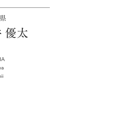
県
 優太
IA
wa
ii