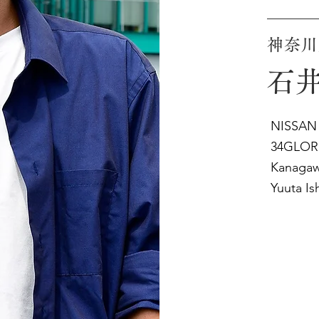
神奈川
石井
NISSAN
34GLOR
Kanaga
Yuuta Ish