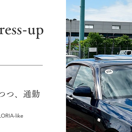
A
ress-up
つつ、通勤
LORIA-like