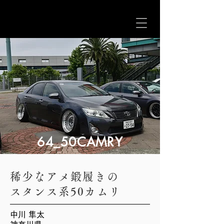
64_50CAMRY
稀少なアメ鍛履きの
スタンス系50カムリ
中川 隼太