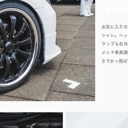
走りを楽
お気に入りの
シャレ。ヘッ
ランプも社外
メンド車高調
さでかっ飛ば