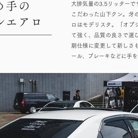
め手の
大排気量の3.5リッター
こだわった山下クン。牙
ルエアロ
ロはモデリスタ。「オプシ
て強く、品質の良さで選
期仕様に変更して新しさ
ール、ブレーキなどに手を