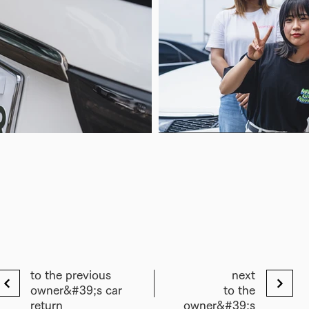
to the previous
next
owner&#39;s car
to the
return
owner&#39;s