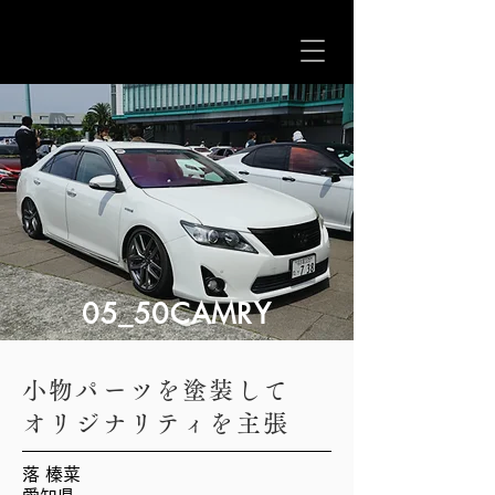
05_50CAMRY
小物パーツを塗装して
オリジナリティを主張
落 榛菜