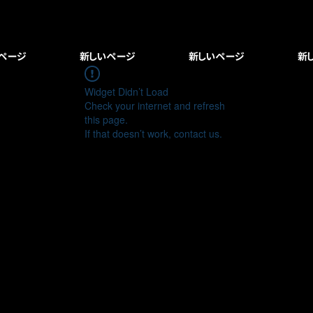
© Copyright
ページ
新しいページ
新しいページ
新
Widget Didn’t Load
Check your internet and refresh
this page.
If that doesn’t work, contact us.