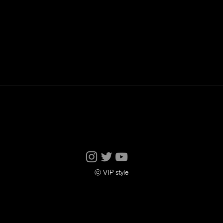
ⓒ VIP style