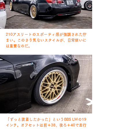
210アスリートのスポーティ感が強調された佇
まい。このさり気ないスタイルが、日常使いに
は重要なのだ。
「ずっと装着したかった」というBBS LMの19
インチ。オフセットは前＋38、後ろ＋40で走行