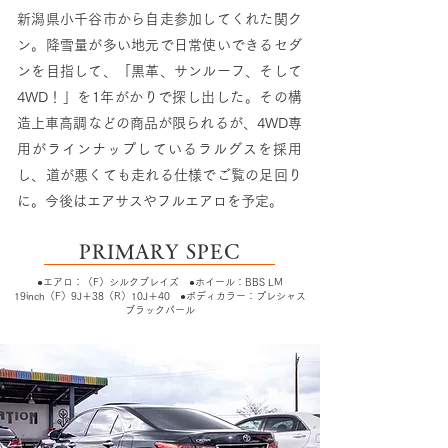
新潟県小千谷市から自走参加してくれた関ク
ン。降雪量が多い地元で日常使いできるセダ
ンを目指して、「黒革、サンルーフ、そして
4WD！」を1年がかりで探し出した。その構
造上車高調などの商品が限られるが、4WD専
用がラインナップしているラルグスを採用
し、道が悪くても走れる仕様でご覧の足回り
に。今後はエアサスやフルエアロを予定。
PRIMARY SPEC
●エアロ：（F）シルクブレイズ ●ホイール：BBS LM
19inch（F）9J＋38（R）10J＋40 ●ボディカラー：プレシャス
ブラックパール