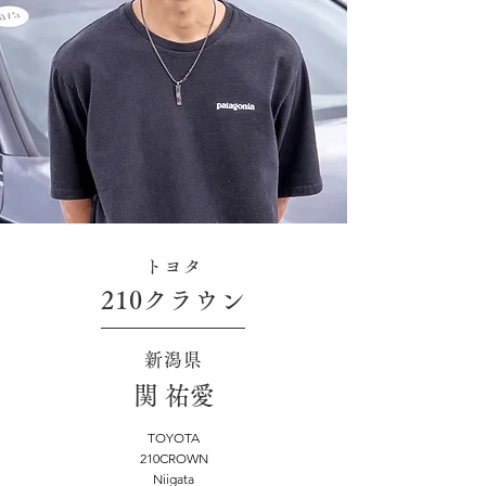
トヨタ
210クラウン
新潟県
関 祐愛
TOYOTA
210CROWN
Niigata