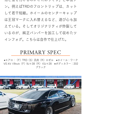
ン。例えばTRDのフロントリップは、カット
して若干短縮。ホイールのセンターキャップ
は王冠マークに入れ替えるなど、遊び心も加
えている。そしてオリジナリティが炸裂して
いるのが、純正バンパーを加工して収めたツ
インフォグ。こちらは自作で仕上げた。
PRIMARY SPEC
●エアロ：（F）TRD（S）汎用（R）ロゼル ●ホイール：ワーク
VS XV 19inch（F）9J＋38（R）10J＋28 ●ボディカラー：202
ブラック