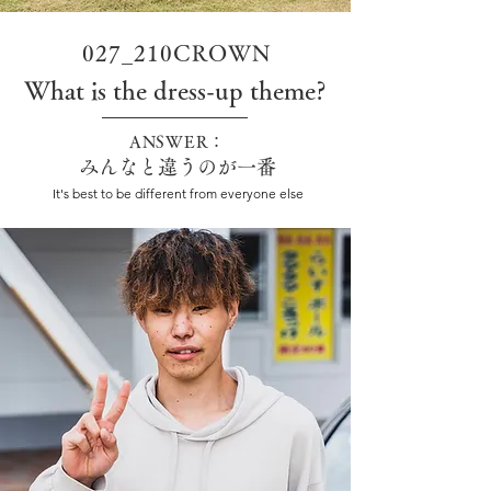
027_210CROWN
What is the dress-up theme?
ANSWER：
みんなと違うのが一番
It's best to be different from everyone else