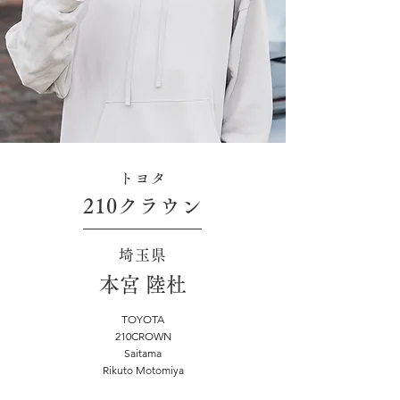
トヨタ
210クラウン
埼玉県
本宮 陸杜
TOYOTA
210CROWN
Saitama
Rikuto Motomiya