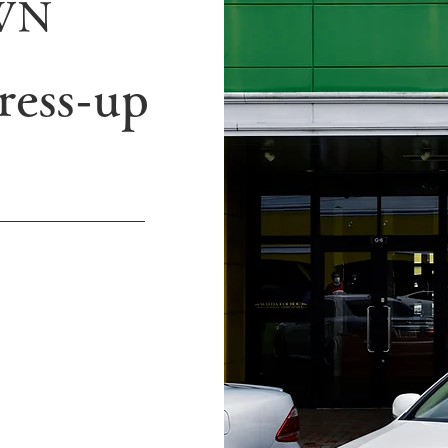
WN
ress-up