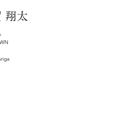
 翔太
A
OWN
riga