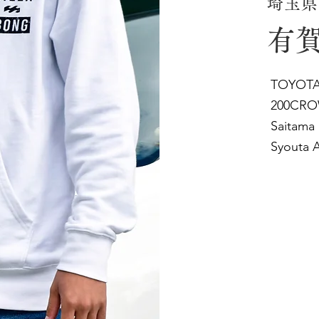
埼玉県
有賀
TOYOT
200CR
Saitama
Syouta A