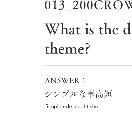
013_200CRO
What is the d
theme?
ANSWER：
シンプルな車高短
Simple ride height short