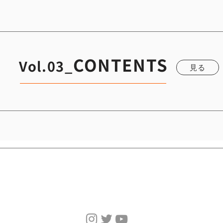
CONTENTS
Vol.03_
見る
014_200CROWN
015_210CROWN
濵田 直弘
海野 博之
見る
見る