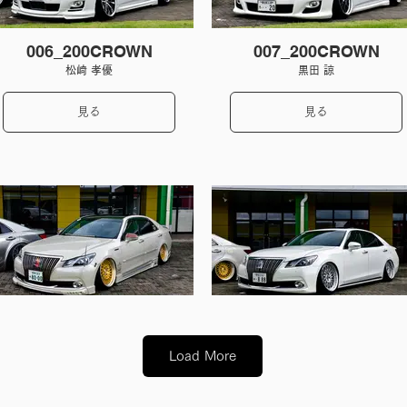
006_200CROWN
007_200CROWN
松崎 孝優
黒田 諒
見る
見る
010_210MAJESTA
011_210MAJESTA
宅見 清森
武松 和輝
Load More
見る
見る