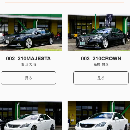
002_210MAJESTA
003_210CROWN
青山 大地
高橋 闘真
見る
見る