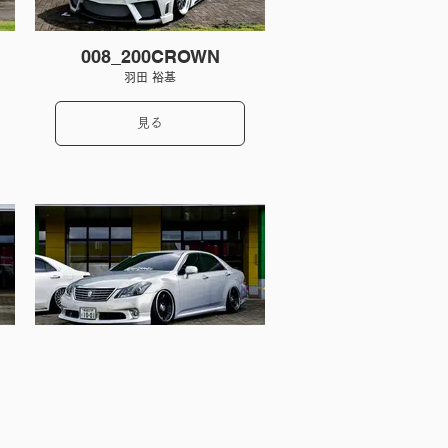
008_200CROWN
羽田 裕基
見る
012_200CROWN
青木 優弥
見る