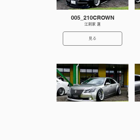
005_210CROWN
江刺家 蓮
見る
009_210CROWN
中岡 浩
見る