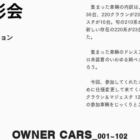
影会
集まった車輌の内訳は、2
36台、220クラウンが2
スタが10台。旬の210
新しい存在の220系が2
ション
た。
集まった車輌のドレスア
ロ未装着のいわゆる純ベ
ろう。
今回、参加してくれたオ
めに仕様変更して来てく
クラウン＆マジェスタ 1
の参加車輌をじっくりと
OWNER CARS
_
0
01~
102