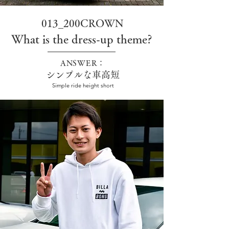
013_200CROWN
What is the dress-up theme?
ANSWER：
シンプルな車高短
Simple ride height short