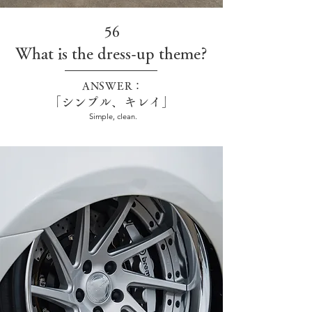
56
What is the dress-up theme?
ANSWER：
「シンプル、キレイ」
Simple, clean.