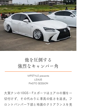
他を圧倒する
強烈なキャンバー角
VIPSTYLE presents
LEXUS
PHOTO SESSION
大賀クンの10GS・Fスポーツはエアロの類を一
切付けず、その代わりに車高の低さを追求。フ
ロントバンパー下部と地面のクリアランスを見