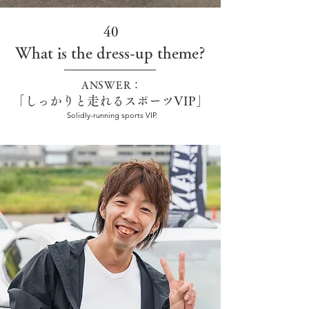
40
What is the dress-up theme?
ANSWER：
「しっかりと走れるスポーツVIP」
Solidly-running sports VIP.