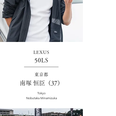
LEXUS
50LS
東京都
南塚 恒臣（37）
Tokyo
Nobutaka Minamizuka