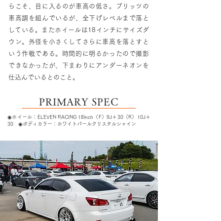
らこそ、目に入るのが車高の低さ。ブリッツの
車高調を組んでいるが、全下げレベルまで落と
している。またホイールは18インチにサイズダ
ウン。外径を小さくしてさらに車高を落とすと
いう作戦である。時間的に明るかったので撮影
できなかったが、下まわりにアンダーネオンを
仕込んでいるとのこと。
PRIMARY SPEC
◉ホイール：ELEVEN RACING 18inch（F）9J＋30（R）10J＋
30 ◉ボディカラー：ホワイトパールクリスタルシャイン