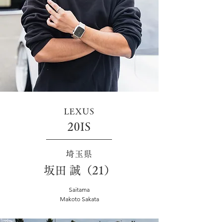
LEXUS
20IS
埼玉県
坂田 誠（21）
Saitama
Makoto Sakata