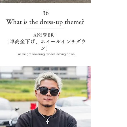
36
What is the dress-up theme?
ANSWER：
「車高全下げ、ホイールインチダウ
ン」
Full height lowering, wheel inching down.