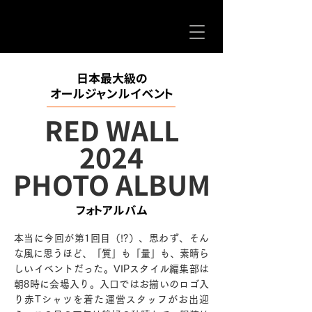
日本最大級の
オールジャンルイベント
RED WALL
2024
PHOTO ALBUM
フォトアルバム
本当に今回が第1回目（!?）、思わず、そん
な風に思うほど、「質」も「量」も、素晴ら
しいイベントだった。VIPスタイル編集部は
朝8時に会場入り。入口ではお揃いのロゴ入
り赤Tシャツを着た運営スタッフがお出迎