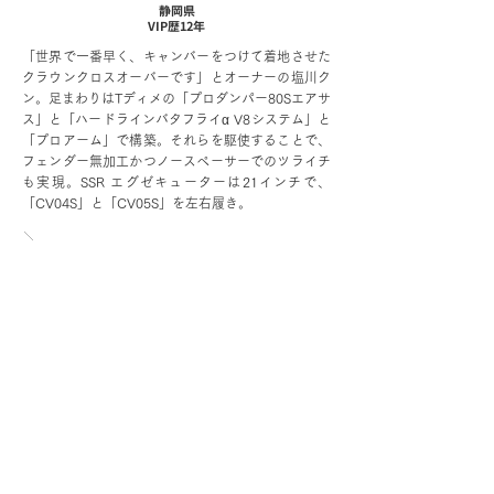
静岡県
VIP歴12年
「世界で一番早く、キャンバーをつけて着地させた
クラウンクロスオーバーです」とオーナーの塩川ク
ン。足まわりはTディメの「プロダンパー80Sエアサ
ス」と「ハードラインバタフライα V8システム」と
「プロアーム」で構築。それらを駆使することで、
フェンダー無加工かつノースペーサーでのツライチ
も実現。SSR エグゼキューターは21インチで、
「CV04S」と「CV05S」を左右履き。