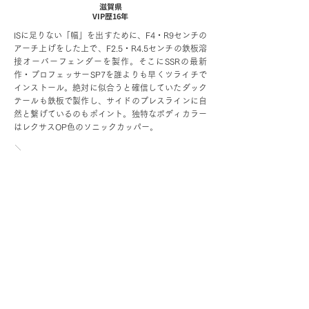
滋賀県
VIP歴16年
ISに足りない「幅」を出すために、F4・R9センチの
アーチ上げをした上で、F2.5・R4.5センチの鉄板溶
接オーバーフェンダーを製作。そこにSSRの最新
作・プロフェッサーSP7を誰よりも早くツライチで
インストール。絶対に似合うと確信していたダック
テールも鉄板で製作し、サイドのプレスラインに自
然と繋げているのもポイント。独特なボディカラー
はレクサスOP色のソニックカッパー。