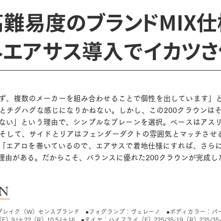
高難易度のブランドMIX仕
外エアサス導入でイカツさ
ず、複数のメーカーを組み合わせることで個性を出しています」と
とチグハグな感じになりかねない。しかし、この200クラウンは
ない」という理由で、シンプルなブレーンを選択。ベースはアス
そして、サイドとリアはフェンダーダクトの雰囲気とマッチさせ
「エアロを巻いているので、エアサスで着地仕様にすれば、さら
理由がある。だからこそ、バランスに優れた200クラウンが完成し
ON
Kブレイク（W）センスブランド ●フォグランプ：ヴェレーノ ●ボディカラー：パ
F）9J＋22（R）10.5J＋16 ●タイヤ：ハイフライ（F）225/35-19（R）235