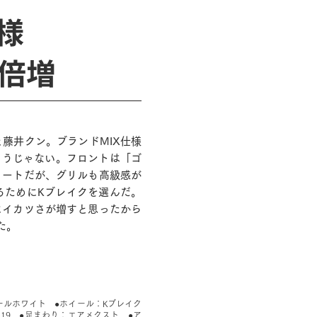
様
倍増
藤井クン。ブランドMIX仕様
そうじゃない。フロントは「ゴ
リートだが、グリルも高級感が
るためにKブレイクを選んだ。
にイカツさが増すと思ったから
た。
ールホワイト ●ホイール：Kブレイク
/35-19 ●足まわり：エアメクスト ●ア