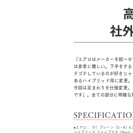
社
「エアロはメーカーを統一せ
は非常に難しい。下手をする
テゴテしているのが好きじゃ
あるハイブリッド用に変更。
今回は足まわりを仕様変更。
です」。全ての部分に明確な
SPECIFICATI
●エアロ：（F）ブレーン（S・R）
ハイブリード ファイブスタ 19inch（