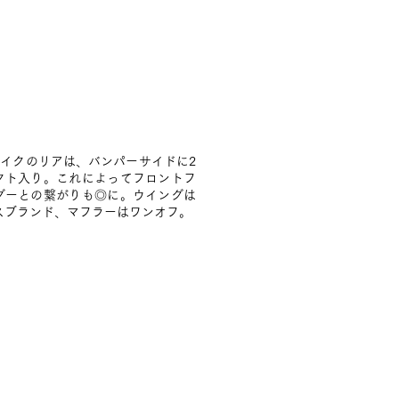
レイクのリアは、バンパーサイドに2
クト入り。これによってフロントフ
ダーとの繋がりも◎に。ウイングは
スブランド、マフラーはワンオフ。