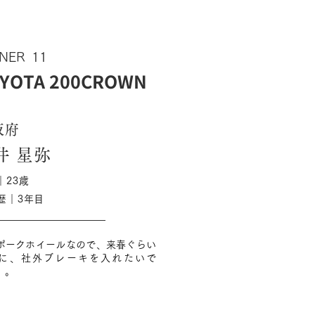
NER
11
YOTA 200CROWN
阪府
井 星弥
｜23歳
歴｜3年目
ポークホイールなので、来春ぐらい
に、社外ブレーキを入れたいで
」。