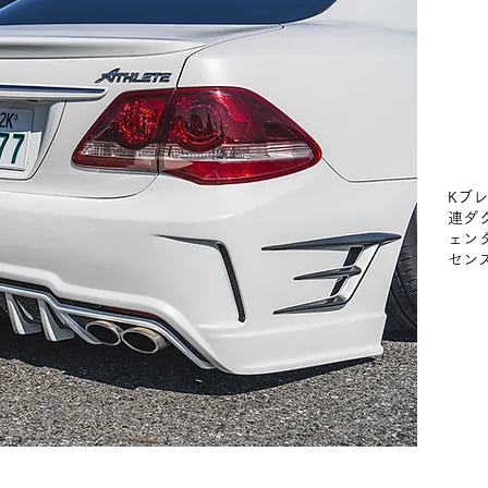
Kブ
連ダ
ェン
セン