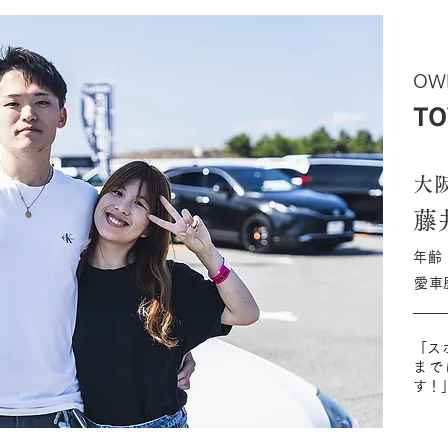
OW
TO
大
藤
年齢
愛車
「ス
まで
す！