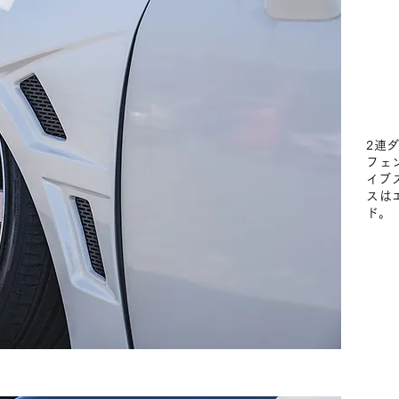
2連
フェ
イブ
スは
ド。