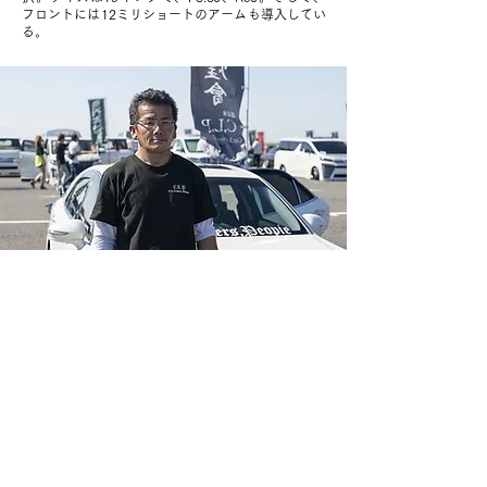
フロントには12ミリショートのアームも導入してい
る。
OWNER
08
TOYOTA 210CROWN
愛媛県
新居田 浩一