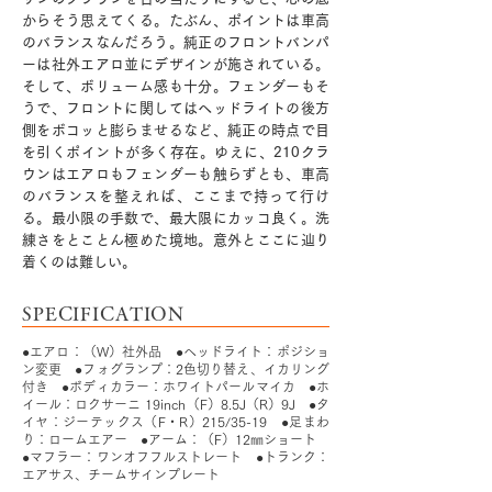
からそう思えてくる。たぶん、ポイントは車高
のバランスなんだろう。純正のフロントバンパ
ーは社外エアロ並にデザインが施されている。
そして、ボリューム感も十分。フェンダーもそ
うで、フロントに関してはヘッドライトの後方
側をボコッと膨らませるなど、純正の時点で目
を引くポイントが多く存在。ゆえに、210クラ
ウンはエアロもフェンダーも触らずとも、車高
のバランスを整えれば、ここまで持って行け
る。最小限の手数で、最大限にカッコ良く。洗
練さをとことん極めた境地。意外とここに辿り
着くのは難しい。
SPECIFICATION
●エアロ：（W）社外品 ●ヘッドライト：ポジショ
ン変更 ●フォグランプ：2色切り替え、イカリング
付き ●ボディカラー：ホワイトパールマイカ ●ホ
イール：ロクサーニ 19inch（F）8.5J（R）9J ●タ
イヤ：ジーテックス（F・R）215/35-19 ●足まわ
り：ロームエアー ●アーム：（F）12㎜ショート
●マフラー：ワンオフフルストレート ●トランク：
エアサス、チームサインプレート