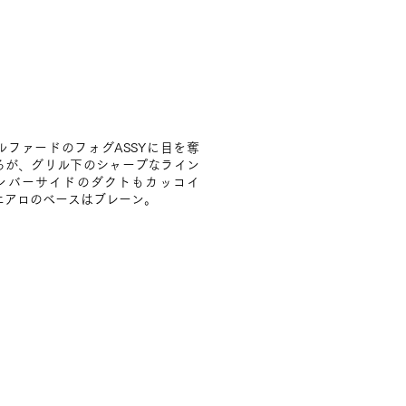
アルファードのフォグASSYに目を奪
るが、グリル下のシャープなライン
ンバーサイドのダクトもカッコイ
エアロのベースはブレーン。