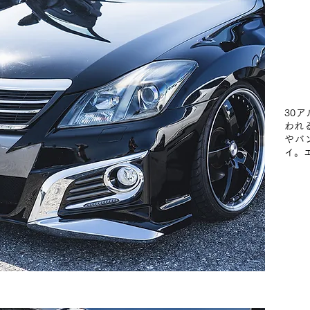
30
われ
やバ
イ。