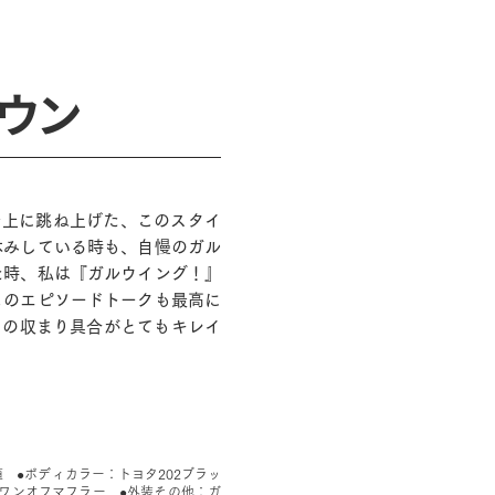
ウン
を上に跳ね上げた、このスタイ
休みしている時も、自慢のガル
た時、私は『ガルウイング！』
このエピソードトークも最高に
その収まり具合がとてもキレイ
 ●ボディカラー：トヨタ202ブラッ
ースワンオフマフラー ●外装その他：ガ