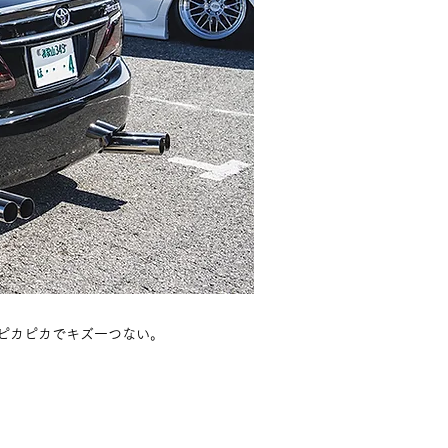
。ピカピカでキズ一つない。