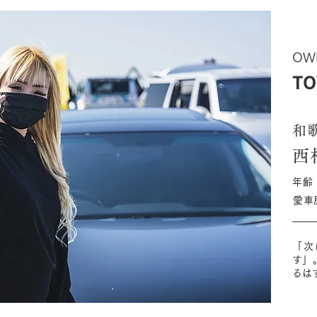
OW
TO
和
西
年齢
愛車
「次
す」
るは