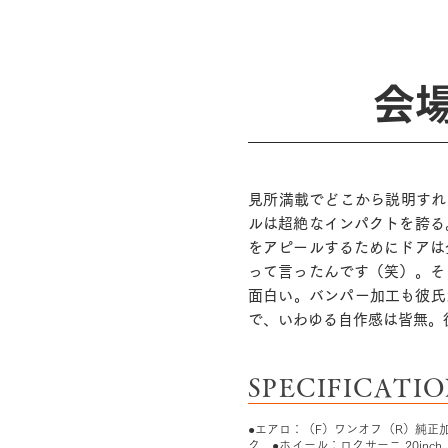
会
見所満載でどこから説明すれ
ルは超絶なインパクトを誇る
をアピールするためにドアは
って言ったんです（笑）。そ
面白い。バンパー加工も彼氏
で、いわゆる自作感は皆無。
SPECIFICATI
●エアロ：（F）ワンオフ（R）純正
ク ●ホイール：ロクサーニ 20in