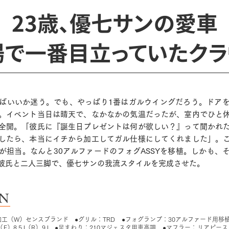
23歳、優七サンの愛車
場で一番目立っていたクラ
ばいいか迷う。でも、やっぱり1番はガルウイングだろう。ドア
。イベント当日は晴天で、なかなかの気温だったが、室内でひと
全開。「彼氏に『誕生日プレゼントは何が欲しい？』って聞かれ
したら、本当にイチから加工してガル仕様にしてくれました」。
が担当。なんと30アルファードのフォグASSYを移植。しかも、
彼氏と二人三脚で、優七サンの我流スタイルを完成させた。
ON
加工（W）センスブランド ●グリル：TRD ●フォグランプ：30アルファード用移植
ch（F）8.5J（R）9J ●足まわり：210マジェスタ用車高調 ●マフラー：リアピ