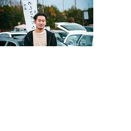
OWNER
07
LEXUS LS430
神奈川県
瀬戸 浩貴
年齢｜25歳
愛車歴｜0.5年目
「LS430はあまり見掛けないので、車体自体も自
慢。車高調は少し高価なビルシュタインです」。