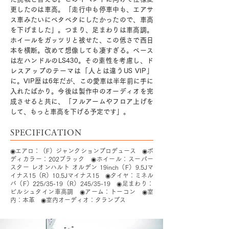
更したのは車高。「走行中も停車中も、エアサ
ス車みたいにベタベタにしたかったので、車高
を下げました」。つまり、足まわりは車高調。
ホイールをガッツリと被せた、この低さで西日
本を横断。改めて想像しても凄すぎる。ベース
は左ハンドルのLS430。その素性を考慮し、ド
レスアップのテーマは「人とは違うUS VIP」
に。VIP歴は6年だが、この愛車は半年前に手に
入れたばかり。今後は製作中のオーディオを完
成させると共に、「フルアームやフロア上げを
して、もっと車高を下げる予定です」。
SPECIFICATION
◉エアロ：（F）ジャンクションプロデュース ◉ボ
ディカラー：202ブラック ◉ホイール：スーパー
スター レオンハルト オルデン 19inch（F）9.5Jマ
イナス15（R）10.5Jマイナス15 ◉タイヤ：ミネル
バ（F）225/35-19（R）245/35-19 ◉足まわり：
ビルシュタイン車高調 ◉アーム：トーコン ◉室
内：本革 ◉室内オーディオ：タランプス