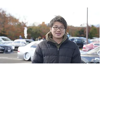
OWNER
06
LEXUS 10GS
宮崎県
古澤 和也
年齢｜27歳
愛車歴｜2年目