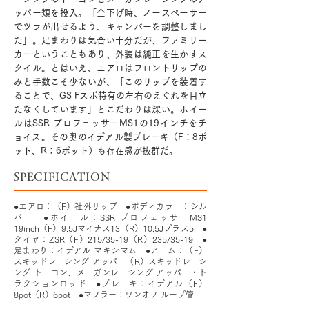
ッパー類を投入。「全下げ時、ノースペーサー
でツラが出せるよう、キャンバーを調整しまし
た」。足まわりは気合い十分だが、ファミリー
カーということもあり、外装は純正を生かすス
タイル。とはいえ、エアロはフロントリップの
みと手数こそ少ないが、「このリップを装着す
ることで、GS Fスポ特有の左右のえぐれを目立
たなくしています」とこだわりは深い。ホイー
ルはSSR プロフェッサーMS1の19インチをチ
ョイス。その奥のイデアル製ブレーキ（F：8ポ
ット、R：6ポット）も存在感が抜群だ。
SPECIFICATION
●エアロ：（F）社外リップ ●ボディカラー：シル
バー ●ホイール：SSR プロフェッサーMS1
19inch（F）9.5Jマイナス13（R）10.5Jプラス5 ●
タイヤ：ZSR（F）215/35-19（R）235/35-19 ●
足まわり：イデアル マキシマム ●アーム：（F）
スキッドレーシング アッパー（R）スキッドレーシ
ング トーコン、メーガンレーシング アッパー・ト
ラクションロッド ●ブレーキ：イデアル（F）
8pot（R）6pot ●マフラー：ワンオフ ループ管