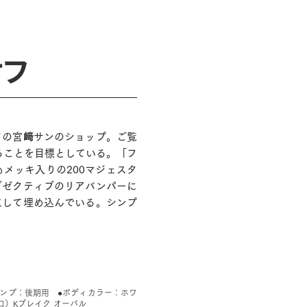
オフ
ェスタの宮﨑サンのショップ。ご覧
ることを目標としている。「フ
メッキ入りの200マジェスタ
グゼクティブのリアバンパーに
工して埋め込んでいる。シンプ
ランプ：後期用 ●ボディカラー：ホワ
（出口）Kブレイク オーバル