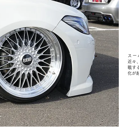
スー
近々
戦す
化が