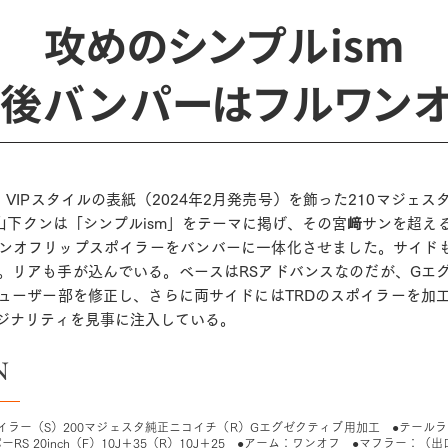
攻めのシンプルism
後バンパーはフルワン
.M。VIPスタイルの表紙（2024年2月発売号）を飾った210マジ
・山下クンは「シンプルism」をテーマに掲げ、その宮﨑サンを超え
ンオフリップスポイラーをバンバーに一体化させました。サイドも
。リアも手が込んでいる。ベースはRSアドバンスなのだが、Gエ
ューザー部を修正し、さらに両サイドにはTRDのスポイラーを加
ジナリティを見事に注入している。
N
イラー（S）200マジェスタ純正ニコイチ（R）Gエグゼクティブ用加工 ●テール
ーRS 20inch（F）10J＋35（R）10J＋25 ●アーム：ワンオフ ●マフラー：