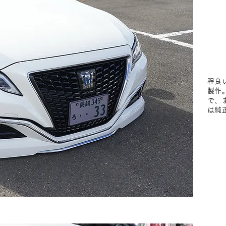
程良
製作
で、
は純