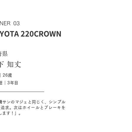
NER
03
YOTA 220CROWN
崎県
下 知丈
｜26歳
歴｜3年目
﨑サンのマジェと同じく、シンプル
mを追求。次はホイールとブレーキを
します！」。