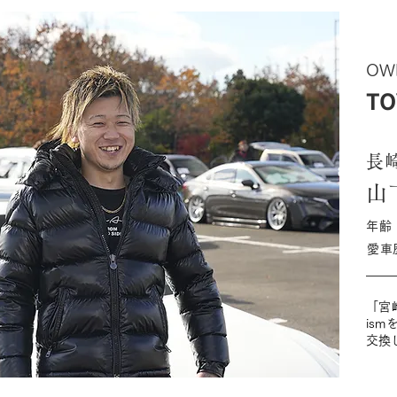
OW
TO
長
山
年齢
愛車
「宮
is
交換