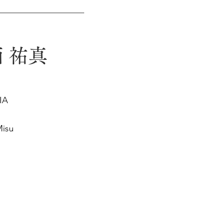
 祐真
IA
isu