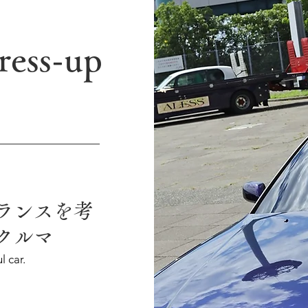
ress-up
ランスを考
クルマ
l car.