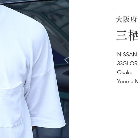
大阪府
三栖
NISSAN
33GLOR
Osaka
Yuuma M