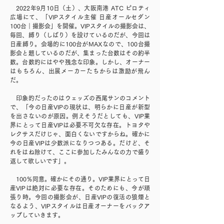
2022年9月10日（土）、大阪南港 ATC ピロティ
広場にて、「VIPスタイル主催 日産オールセダン
100台｜撮影会」を開催。VIPスタイルの撮影会は、
毎回、縛り（しばり）を設けているのだが、今回は
日産縛り。会場的に100台がMAXなので、100台撮
影会と題しているのだが、集まった台数はその約半
数。台数的にはやや残念な印象。しかし、オーナー
はもちろん、出展メーカーたちからは激励が飛ん
だ。
印象的だったのはウェッズの西尾サンのコメント
で、「今の日産VIPの現状は、明らかに日産が新型
を出さないのが原因。例えそうだとしても、VIP業
界にとって日産VIPは必要不可欠な存在。トヨタや
レクサスだけじゃ、面白くないですからね。確かに
今の日産VIPは少数派になりつつある。だけど、そ
れをはね除けて、ここに参加したみんなの力で盛り
返して欲しいです」。
100％同意。確かにその通り。VIP業界にとって日
産VIPは絶対に必要な存在。そのためにも、今が頑
張り時。今回の撮影会が、日産VIPの復活の狼煙と
なるよう、VIPスタイルは日産オーナーをバックア
ップしていきます。