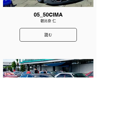
05_50CIMA
朝比奈 仁
読む
06_33CIMA
山田 璃奈