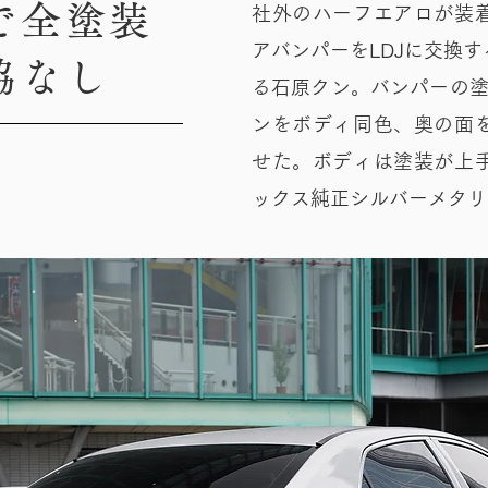
で全塗装
社外のハーフエアロが装
アバンパーをLDJに交換
協なし
る石原クン。バンパーの塗
ンをボディ同色、奥の面
せた。ボディは塗装が上
ックス純正シルバーメタリ