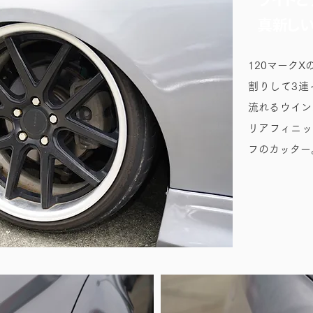
真新し
120マーク
割りして3連
流れるウイン
リアフィニッ
フのカッター