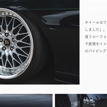
メッシ
ホイールはワ
しました」。
這うローフォ
で表情をイメ
のパイピング