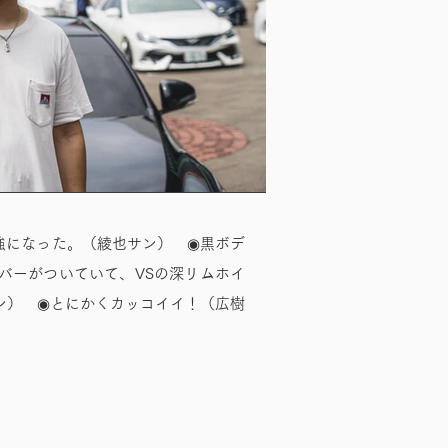
強になった。（綾也サン） ◉黒ボデ
バーがついていて、VSの深リムホイ
ン） ◉とにかくカッコイイ！（広樹