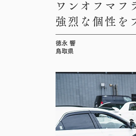
ワンオフマフ
強烈な個性を
徳永 響
鳥取県