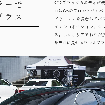
ラーで
202ブラックのボディが渋
ロはG’sのフロントバン
プラス
ドもロェンを装着してバ
イナルコネクション。シ
る。しかしリアまわりが
をモロに見せるワンオフマ