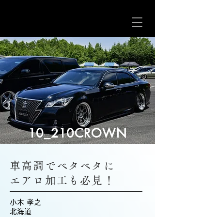
10_210CROWN
車高調でベタベタに
エアロ加工も必見！
小木 孝之
北海道