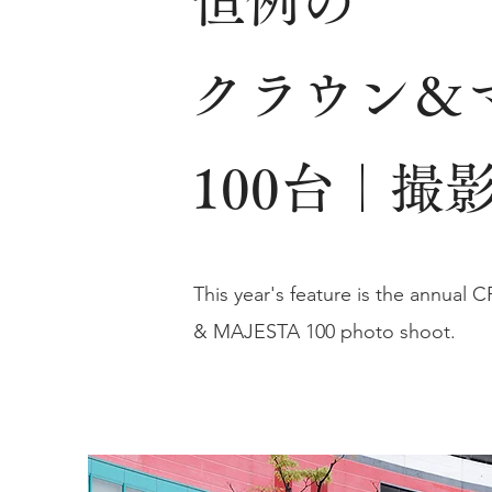
恒例の
クラウン＆
100台｜撮
This year's feature is the annua
& MAJESTA 100 photo shoot.