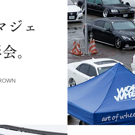
マジェ
影会。
l CROWN