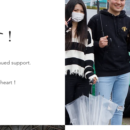
、
す！
inued support.
y heart！