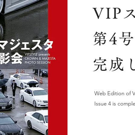
VIP
第4
完成
Web Edition of V
Issue 4 is comp