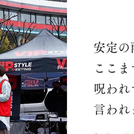
安定の
ここま
呪われ
言われ