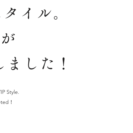
スタイル。
号が
しました！
IP Style.
leted！