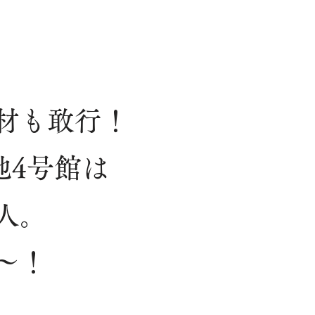
材も敢行！
地4号館は
人。
～！