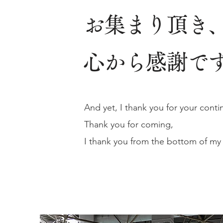
お集まり頂き
心から感謝で
And yet, I thank you for your cont
Thank you for coming,
I thank you from the bottom of m