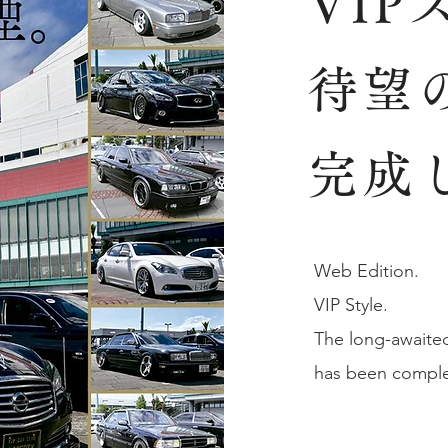
VI
待望
完成
Web Edition.
VIP Style.
The long-awaited
has been compl