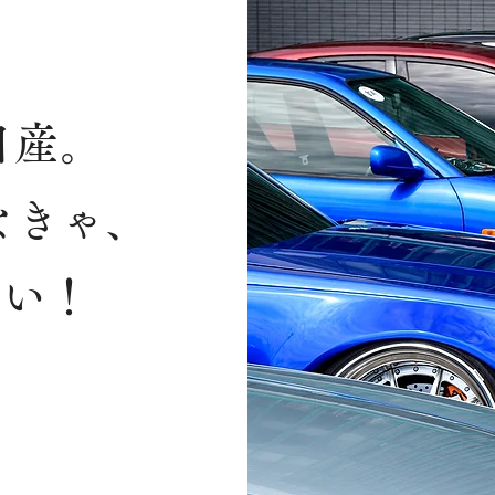
日産。
なきゃ、
ない！