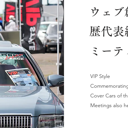
ウェブ
歴代表
ミーテ
VIP Style
Commemorating t
Cover Cars of th
Meetings also h