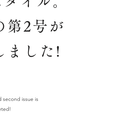
Pスタイル。
の第2号が
しました!
 second issue is
eted!