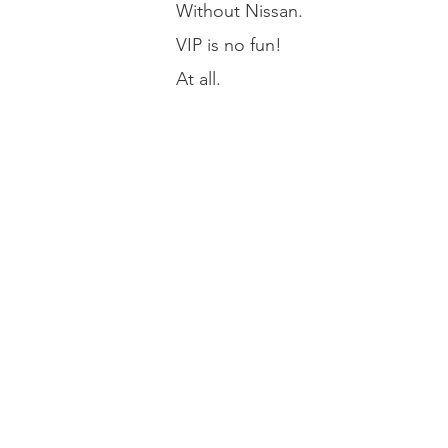
Without Nissan.
VIP is no fun!
At all.