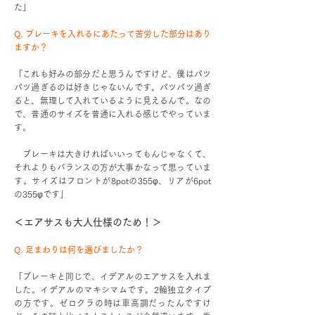
た」
Q. ブレーキを入れるにあたって苦労した部分はあり
ますか？
「これも好みの部分だと思うんですけど、僕はパツ
パツ過ぎるのは好きじゃないんです。パツパツ過ぎ
ると、無理して入れているように見えるんで。なの
で、普通のサイズを普通に入れる感じでやっていま
す。
ブレーキは大きければいいってもんじゃなくて、
それよりもバランスの方が大事かなって思っていま
す。サイズはフロントが8potの355φ、リアが6pot
の355φです」
＜エアサスも大人仕様のため！＞
Q. 足まわりは何を選びましたか？
「ブレーキと同じで、イデアルのエアサスを入れま
した。イデアルのマキシマムです。2輪独立タイプ
の方です。ゼロクラの時は車高調だったんですけ