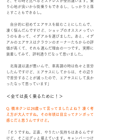
ど、その時と比べるとストレスが全然違います。乗
り心地が良いから街乗りもできるし、しっかりと落
とすこともできるし。
自分的に初めてエアサスを組むことにしたんで、
凄く悩んだんですけど、ショップのオススメってい
うのもあって、イデアルを選びました。あと、イデ
アルのエアサスはクラウンのオーナーたちからの評
価が高くて、それも選んだ理由の一つです。実際に
装着してみて、評判通りだなって思いました。
北海道は道が悪いんで、車高調の時は色々と苦労
したんですけど、エアサスにしてからは、その辺り
で苦労することが減ったので、エアサスにして良か
ったなって思っています」
＜全ては長く乗るために！＞
Q. 橋本クンは26歳って言ってましたよね？ 凄く考
え方が大人ですね。その年頃は目立ってナンボって
感じだと思うんですけど。
「そうですね。正直、やりたい気持ちはあるんです
けど、そこはグッと堪えています。キャンバーつけ