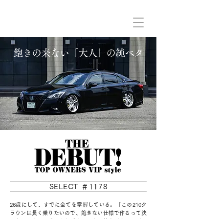
飽きの来ない「大人」の純ベタ
SELECT ＃1178
26歳にして、すでに全てを掌握している。「この210ク
ラウンは長く乗りたいので、飽きない仕様で作るって決