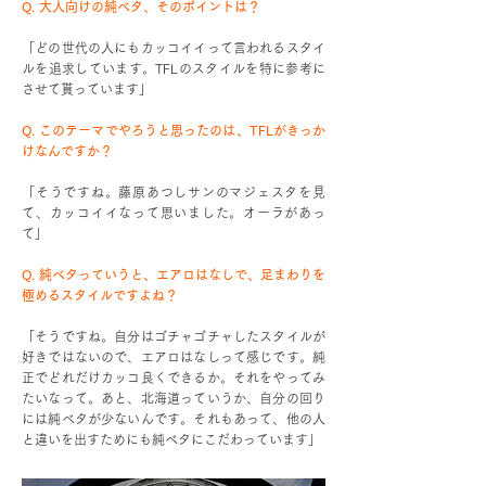
Q. 大人向けの純ベタ、そのポイントは？
「どの世代の人にもカッコイイって言われるスタイ
ルを追求しています。TFLのスタイルを特に参考に
させて貰っています」
Q. このテーマでやろうと思ったのは、TFLがきっか
けなんですか？
「そうですね。藤原あつしサンのマジェスタを見
て、カッコイイなって思いました。オーラがあっ
て」
Q. 純ベタっていうと、エアロはなしで、足まわりを
極めるスタイルですよね？
「そうですね。自分はゴチャゴチャしたスタイルが
好きではないので、エアロはなしって感じです。純
正でどれだけカッコ良くできるか。それをやってみ
たいなって。あと、北海道っていうか、自分の回り
には純ベタが少ないんです。それもあって、他の人
と違いを出すためにも純ベタにこだわっています」