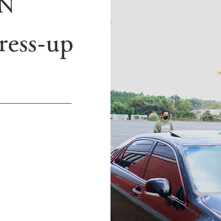
WN
ress-up