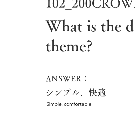
102_200CRO
What is the d
theme?
ANSWER：
シンプル、快適
Simple, comfortable