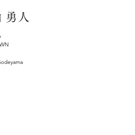
 勇人
A
OWN
Sodeyama