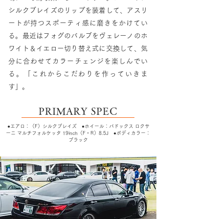
シルクブレイズのリップを装着して、アスリ
ートが持つスポーティ感に磨きをかけてい
る。最近はフォグのバルブをヴェレーノのホ
ワイト＆イエロー切り替え式に交換して、気
分に合わせてカラーチェンジを楽しんでい
る。「これからこだわりを作っていきま
す」。
PRIMARY SPEC
●エアロ：（F）シルクブレイズ ●ホイール：バドックス ロクサ
ーニ マルチフォルケッタ 19inch（F・R）8.5J ●ボディカラー：
ブラック