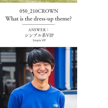
050_210CROWN
What is the dress-up theme?
ANSWER：
シンプル系VIP
Simple VIP