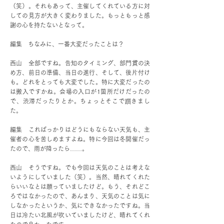
（笑）。それもあって、主催してくれている方に対
しての見方が大きく変わりました。もっともっと感
謝の心を持たないとなって。
編集 ちなみに、一番大変だったことは？
西山 全部ですね。告知のタイミング、部門賞の決
め方、前日の準備、当日の進行、そして、後片付け
も。どれをとっても大変でした。特に大変だったの
は搬入ですかね。会場の入口が1箇所だけだったの
で、渋滞だったりとか。ちょっとそこで躓きまし
た。
編集 こればっかりはどうにもならない天気も、主
催者の心を苦しめますよね。特に今回は冬開催だっ
たので、雨が降ったら……。
西山 そうですね。でも今回は天気のことは考えな
いようにしていました（笑）。当然、晴れてくれた
らいいなとは願っていましたけど。もう、それどこ
ろではなかったので、あんまり、天気のことは気に
しなかったというか、気にできなかったですね。当
日は冷たい北風が吹いていましたけど、晴れてくれ