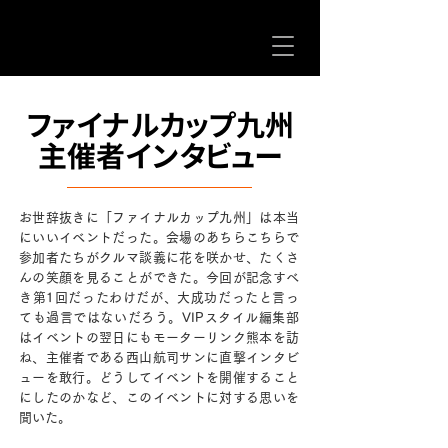
ファイナルカップ九州
主催者インタビュー
お世辞抜きに「ファイナルカップ九州」は本当
にいいイベントだった。会場のあちらこちらで
参加者たちがクルマ談義に花を咲かせ、たくさ
んの笑顔を見ることができた。今回が記念すべ
き第1回だったわけだが、大成功だったと言っ
ても過言ではないだろう。VIPスタイル編集部
はイベントの翌日にもモーターリンク熊本を訪
ね、主催者である西山航司サンに直撃インタビ
ューを敢行。どうしてイベントを開催すること
にしたのかなど、このイベントに対する思いを
聞いた。