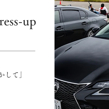
ress-up
かして」