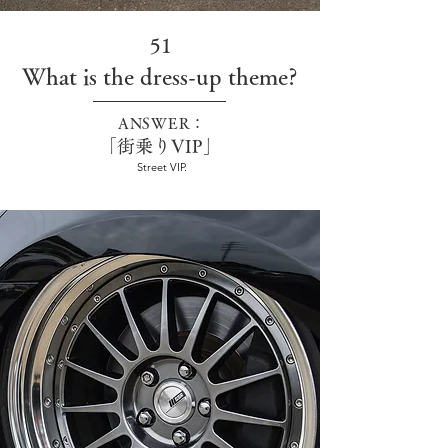
51
What is the dress-up theme?
ANSWER：
「街乗りVIP」
Street VIP.