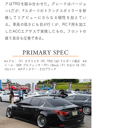
アはTRDを組み合わせた。グレードはバージョ
ンLだが、Fスポーツのトランクスポイラーを移
植してリアビューにさらなる個性を加えてい
る。車高の低さにも目が行くが、RC F用を加工
したACCエアサスで実現したもの。フロントの
被り具合も圧巻である。
PRIMARY SPEC
◉エアロ：（F）モデリスタ（R）TRD（W）Fスポーツ純正 ◉ホ
イール：SSR プロフェッサーTF1 19inch（F）9.5J＋18（R）
10J＋11 ◉ボディカラー：212ブラック