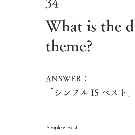
34
What is the d
theme?
ANSWER：
「シンプル IS ベスト
Simple is Best.