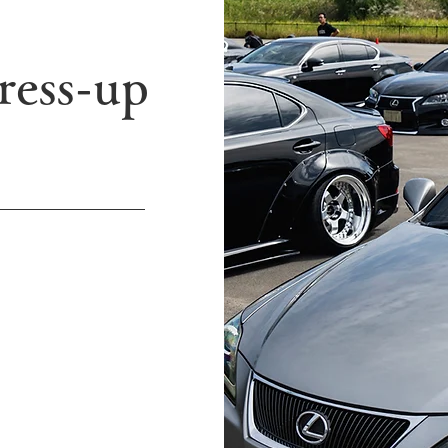
ress-up
」