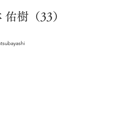
 佑樹（33）
tsubayashi