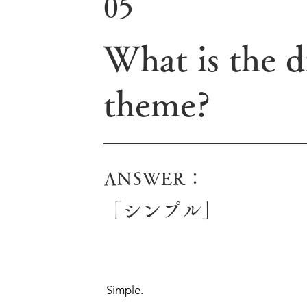
05
What is the d
theme?
ANSWER：
「シンプル」
Simple.