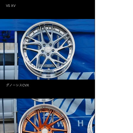
VS XV
グノーシスCVX