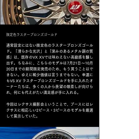
限定色ラスターブロンズゴールド
通常設定にはない限定色のラスターブロンズゴール
ド。「滑らかな光沢」と「深みのあるメタル調の質
感」は、既存のVX XVでは味わえない高級感を醸し
出す。ちなみに、こちらのモデルは7月21日～10月
20日までの期間限定発売のため、もう買うことはで
きない。ゆえに稀少価値は言うまでもない。幸運に
もVS XV ラスターブロンズゴールドを手に入れたオ
ーナーたちは、多くの人から羨望の眼差しが向けら
れ、何にも代えがたい満足感が手に入れる。
今回はレクサス撮影会ということで、ブースにはレ
クサスに相応しい2ピース・3ピースのモデルを厳選
して展示していた。