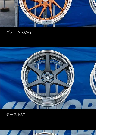
グノーシスCVS
ジーストST1