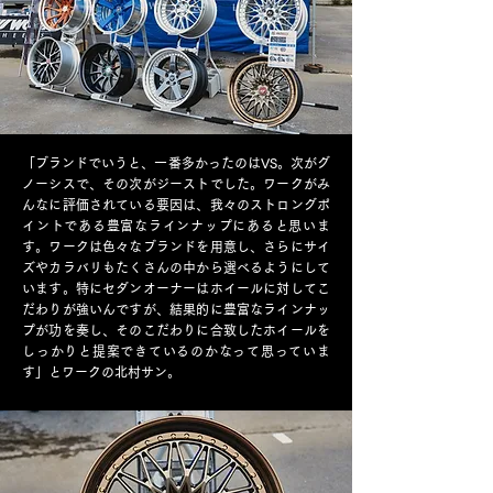
「ブランドでいうと、一番多かったのはVS。次がグ
ノーシスで、その次がジーストでした。ワークがみ
んなに評価されている要因は、我々のストロングポ
イントである豊富なラインナップにあると思いま
す。ワークは色々なブランドを用意し、さらにサイ
ズやカラバリもたくさんの中から選べるようにして
います。特にセダンオーナーはホイールに対してこ
だわりが強いんですが、結果的に豊富なラインナッ
プが功を奏し、そのこだわりに合致したホイールを
しっかりと提案できているのかなって思っていま
す」とワークの北村サン。