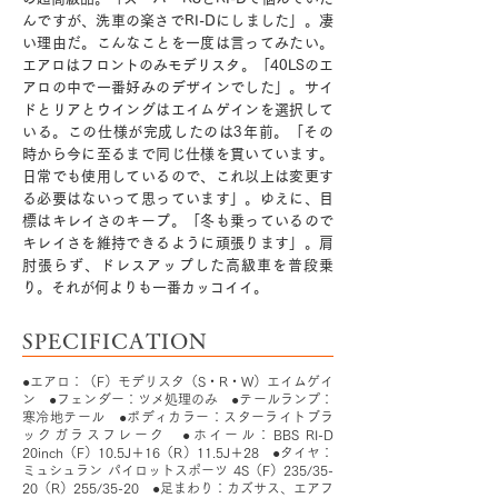
んですが、洗車の楽さでRI-Dにしました」。凄
い理由だ。こんなことを一度は言ってみたい。
エアロはフロントのみモデリスタ。「40LSのエ
アロの中で一番好みのデザインでした」。サイ
ドとリアとウイングはエイムゲインを選択して
いる。この仕様が完成したのは3年前。「その
時から今に至るまで同じ仕様を貫いています。
日常でも使用しているので、これ以上は変更す
る必要はないって思っています」。ゆえに、目
標はキレイさのキープ。「冬も乗っているので
キレイさを維持できるように頑張ります」。肩
肘張らず、ドレスアップした高級車を普段乗
り。それが何よりも一番カッコイイ。
SPECIFICATION
●エアロ：（F）モデリスタ（S・R・W）エイムゲイ
ン ●フェンダー：ツメ処理のみ ●テールランプ：
寒冷地テール ●ボディカラー：スターライトブラ
ックガラスフレーク ●ホイール：BBS RI-D
20inch（F）10.5J＋16（R）11.5J＋28 ●タイヤ：
ミュシュラン パイロットスポーツ 4S（F）235/35-
20（R）255/35-20 ●足まわり：カズサス、エアフ