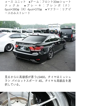
ォース ユニット ●アーム：フロント30㎜ショート
ナックル ●ブレーキ：ブレンボ（F）
6pot×380φ（R）4pot×370φ ●マフラー：リアピ
ースのみストレート
見るからに高級感が漂うLS460。タイヤはミュシュ
ラン パイロットスポーツ 4S。タイヤも高級品を選
択している。