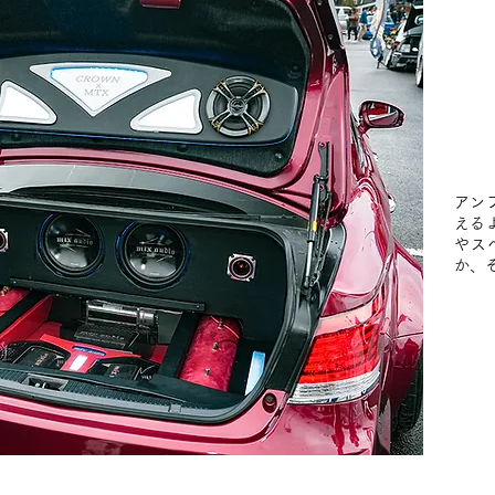
アン
える
やス
か、