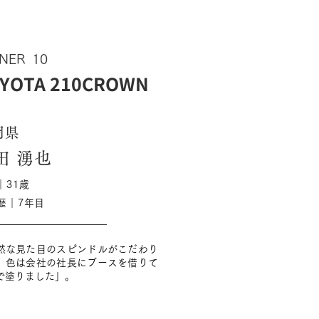
NER
10
YOTA 210CROWN
岡県
田 湧也
｜31歳
歴｜7年目
然な見た目のスピンドルがこだわり
。色は会社の社長にブースを借りて
で塗りました」。