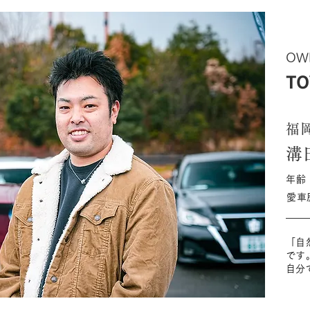
OW
TO
福
溝
年齢
愛車
「自
です
自分