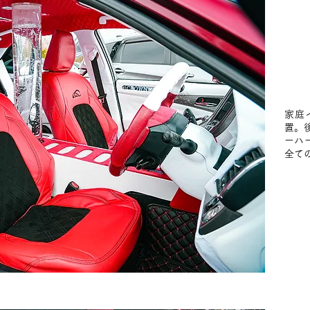
家庭
置。
ーハ
全て