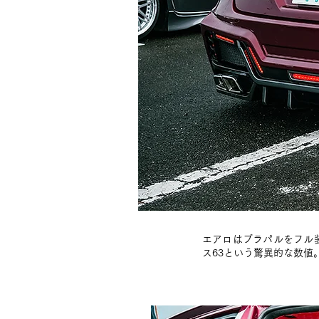
エアロはブラパルをフル装
ス63という驚異的な数値