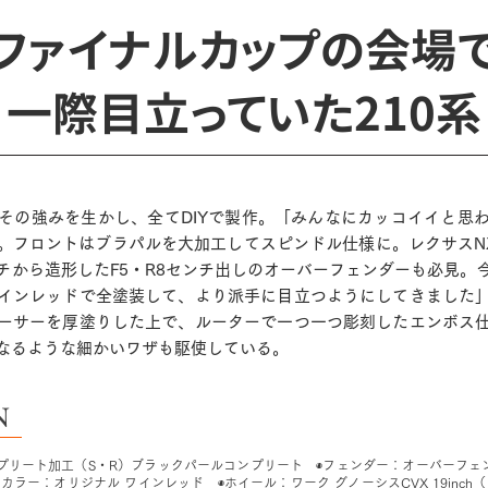
ファイナルカップの会場
一際目立っていた210系
その強みを生かし、全てDIYで製作。「みんなにカッコイイと思
。フロントはブラパルを大加工してスピンドル仕様に。レクサスN
チから造形したF5・R8センチ出しのオーバーフェンダーも必見。
インレッドで全塗装して、より派手に目立つようにしてきました
ーサーを厚塗りした上で、ルーターで一つ一つ彫刻したエンボス
なるような細かいワザも駆使している。
N
プリート加工（S・R）ブラックパールコンプリート ◉フェンダー：オーバーフェン
ラー：オリジナル ワインレッド ◉ホイール：ワーク グノーシスCVX 19inch（F）