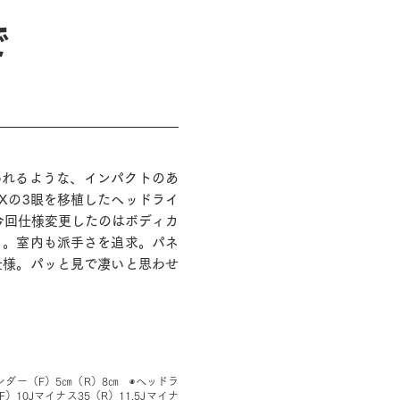
で
われるような、インパクトのあ
Xの3眼を移植したヘッドライ
今回仕様変更したのはボディカ
」。室内も派手さを追求。パネ
仕様。パッと見で凄いと思わせ
ダー（F）5㎝（R）8㎝ ◉ヘッドラ
10Jマイナス35（R）11.5Jマイナ