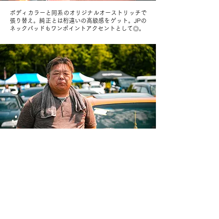
ボディカラーと同系のオリジナルオーストリッチで
張り替え。純正とは桁違いの高級感をゲット。JPの
ネックパッドもワンポイントアクセントとして◎。
OWNER
08
NISSAN 50CIMA
北海道
酒谷 広希