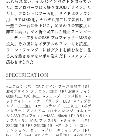
忘れられない、そんなインパクトを放ってい
た。エアロパーツは大好きなJOBデザイン。た
だし、フロントはフーガ用、サイドはクラウン
用、リアはGS用。それぞれ加工して装着し、唯
一無二の一台に仕上げた。足まわりの完成度も
非常に高い。ツメ折り加工した純正フェンダー
に、ディープリムのSSR プロフェッサーMS3を
投入。その奥にはイデアルのブレーキも鎮座。
フロントフェンダーにはダクトを刻むなど、見
る人を飽きさせない手の込んだドレスアップに
感心させられた。
SPECIFICATION
◉エアロ：（F）JOBデザイン フーガ用加工（S）
JOBデザイン クラウン用加工（R）JOBデザイン
GS用加工（W）純正 ◉フェンダー：ツメ折り ◉ヘ
ッドライト：インナーブラック、LED ◉フォグラ
ンプ：LED加工 ◉テールランプ：LED加工 ◉ボデ
ィカラー：プレミアムコロナオレンジ ◉ホイー
ル：SSR プロフェッサーMS3 19inch（F）9.5Jマイ
ナス3（R）10.5Jプラス18 ◉タイヤ：（F）
225/35-19（R）245/35-19 ◉アーム：トーコン、
テンション、ロア ◉ブレーキ：イデアル（F）
6pot（R）4pot ◉マフラー：自作加工 ◉外装その