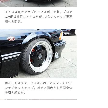
エアロ４点がクラブビップスポーツ製。ブロア
ムVIPは純正エアサスだが、JICフルタップ車高
調へと変更。
ホイールはスターフォルムのディッシュを17イ
ンチでセットアップ。ボディ同色とし車両全体
を引き締めた。