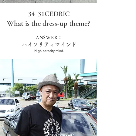
34_31CEDRIC
What is the dress-up theme?
ANSWER：
ハイソリティマインド
High-sorority mind.