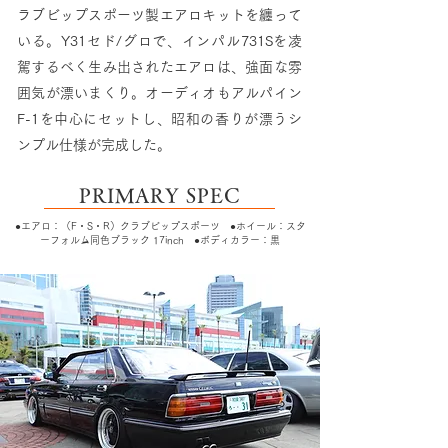
ラブビップスポーツ製エアロキットを纏って
いる。Y31セド/グロで、インパル731Sを凌
駕するべく生み出されたエアロは、強面な雰
囲気が漂いまくり。オーディオもアルパイン
F-1を中心にセットし、昭和の香りが漂うシ
ンプル仕様が完成した。
PRIMARY SPEC
●エアロ：（F・S・R）クラブビップスポーツ ●ホイール：スタ
ーフォルム同色ブラック 17inch ●ボディカラー：黒