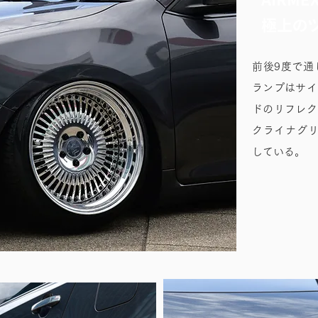
極上の
前後9度で通
ランプはサイ
ドのリフレク
クライナグリ
している。